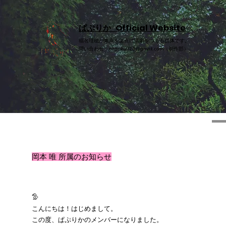
​​ぱぷりか Official Website
福名理穂が東京を拠点に演劇をつくる団体です。
問い合わせ：
paprika926@gmail.com
（制作部）
岡本 唯 所属のお知らせ
🦤
こんにちは！はじめまして。
この度、ぱぷりかのメンバーになりました。